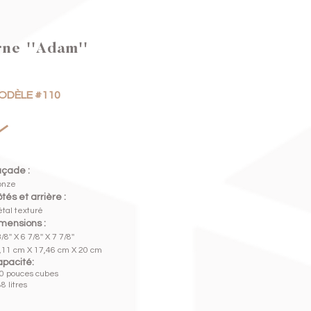
ne ''Adam''
ODÈLE #110
çade :
onze
tés et arrière :
tal texturé
mensions :
/8'' X 6 7/8'' X 7 7/8''
,11 cm X 17,46 cm X 20 cm
pacité:
0 pouces cubes
8 litres