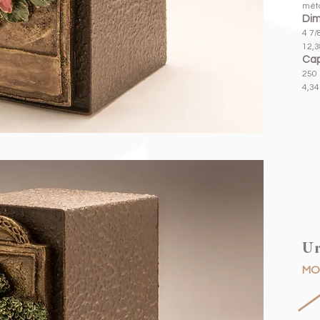
méta
Dim
4 7/8
12,3
Cap
250 
4,34 
Ur
MO