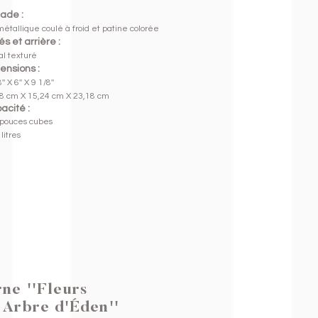
ade :
 métallique coulé à froid
et patine colorée
s et arrière :
l texturé
ensions :
'' X 6'' X 9 1/8''
8 cm X 15,24 cm X 23,18 cm
acité :
pouces cubes
litres
ne ''Fleurs
 Arbre d'Éden''