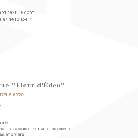
étal texturé dont
ques de faux-fini
ne ''Fleur d'Éden''
DÈLE #170
ade :
 métallique coulé à froid
et patine colorée
s et arrière :