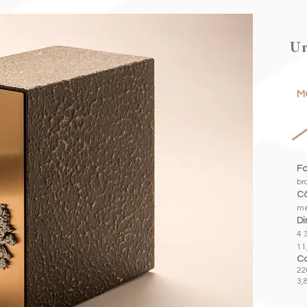
Ur
M
Fa
br
Cô
mé
Di
4 3
11
Ca
22
3,8