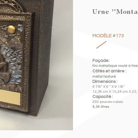
Urne ''Monta
MODÈLE #173
Façade
:
fini métallique coulé à fro
Côtés et arrière :
métal texturé
Dimensions :
4 7/8'' X 6 '' X 9 1/8''
12,38 cm X 15,24 cm X 23
Capacité :
250 pouces cubes
4,34 litres