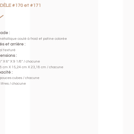
DÈLE #170 et #171
ade :
 métallique coulé à froid
et patine colorée
s et arrière :
l texturé
ensions :
'' X 6'' X 9 1/8'' / chacune
8 cm X 15,24 cm X 23,18 cm / chacune
acité :
pouces cubes / chacune
 litres / chacune