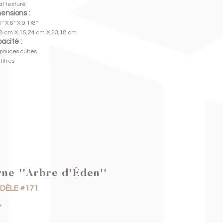
l texturé
ensions :
'' X 6'' X 9 1/8''
8 cm X 15,24 cm X 23,18 cm
acité :
pouces cubes
litres
ne ''Arbre d'Éden''
DÈLE #171