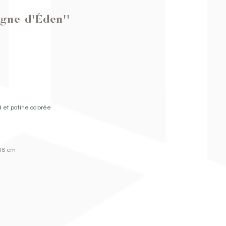
gne d'Éden''
id et patine colorée
,18 cm