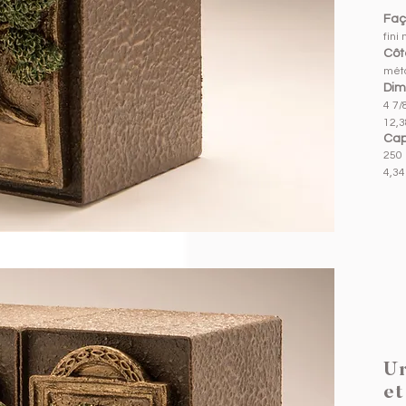
Faç
fini
Côté
méta
Dim
4 7/8
12,3
Cap
250 
4,34 
Ur
et