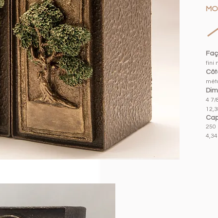
MO
Faç
fini
Côté
méta
Dim
4 7/8
12,3
Cap
250 
4,34